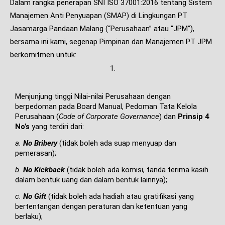
Dalam rangka penerapan SNI ISO 37001:2016 tentang Sistem
Manajemen Anti Penyuapan (SMAP) di Lingkungan PT
Jasamarga Pandaan Malang (“Perusahaan” atau “JPM”),
bersama ini kami, segenap Pimpinan dan Manajemen PT JPM
berkomitmen untuk:
1.
Menjunjung tinggi Nilai-nilai Perusahaan dengan
berpedoman pada Board Manual, Pedoman Tata Kelola
Perusahaan (
Code of Corporate Governance
) dan
Prinsip 4
No’s
yang terdiri dari:
a.
No Bribery
(tidak boleh ada suap menyuap dan
pemerasan);
b.
No
Kickback
(tidak boleh ada komisi, tanda terima kasih
dalam bentuk uang dan dalam bentuk lainnya);
c.
No
Gift
(tidak boleh ada hadiah atau gratifikasi yang
bertentangan dengan peraturan dan ketentuan yang
berlaku);